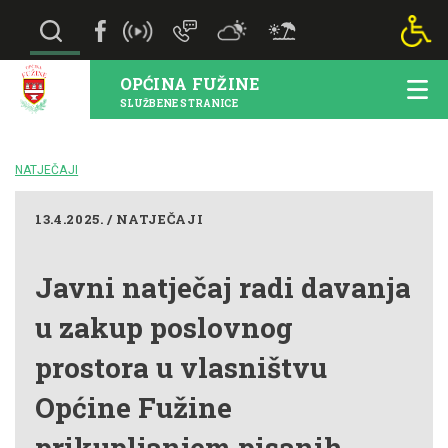
OPĆINA FUŽINE
SLUŽBENE STRANICE
NATJEČAJI
13.4.2025. / NATJEČAJI
Javni natječaj radi davanja
u zakup poslovnog
prostora u vlasništvu
Općine Fužine
prikupljanjem pisanih