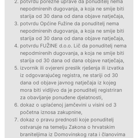
potvrdu porezne uprave da ponuditelj nema
nepodmirenih dugovanja, a koja ne smije biti
starija od 30 dana od dana objave natječaja,
potvrdu Općine Fužine da ponuditelj nema
nepodmirenih dugovanja, a koja ne smije biti
starija od 30 dana od dana objave natječaja,
potvrdu FUŽINE d.o.o. Lič da ponuditelj nema
nepodmirenih dugovanja, a koja ne smije biti
starija od 30 dana od dana objave natječaja,
izvornik ili ovjereni preslik rješenja ili izvatka
iz odgovarajućeg registra, ne stariji od 30
dana od objave javnog natječaja iz kojeg
mora biti vidljivo da je ponuditelj registriran
za obavljanje ponuđene djelatnosti,
dokaz o uplaćenoj jamčevini u visini od 3
početna iznosa zakupnine,
dokaz o pravu prednosti koje ponuditelj
ostvaruje na temelju Zakona o hrvatskim
braniteljima iz Domovinskog rata i članovima