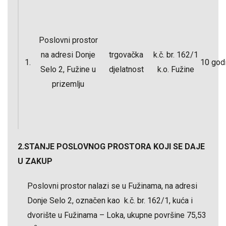
Poslovni prostor
na adresi Donje
trgovačka
k.č. br. 162/1
1.
10 god
Selo 2, Fužine u
djelatnost
k.o. Fužine
prizemlju
2.
STANJE POSLOVNOG PROSTORA KOJI SE DAJE
U ZAKUP
Poslovni prostor nalazi se u Fužinama, na adresi
Donje Selo 2, označen kao k.č. br. 162/1, kuća i
dvorište u Fužinama – Loka, ukupne površine 75,53