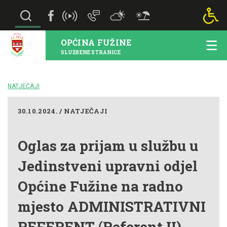
OPĆINA FUŽINE
SLUŽBENE STRANICE
NATJEČAJI
30.10.2024. / NATJEČAJI
Oglas za prijam u službu u
Jedinstveni upravni odjel
Općine Fužine na radno
mjesto ADMINISTRATIVNI
REFERENT (Referent II)