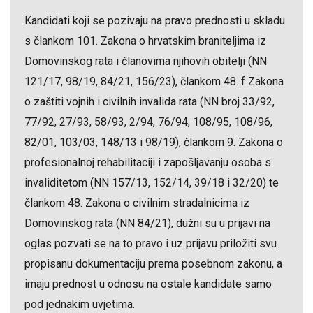
Kandidati koji se pozivaju na pravo prednosti u skladu
s člankom 101. Zakona o hrvatskim braniteljima iz
Domovinskog rata i članovima njihovih obitelji (NN
121/17, 98/19, 84/21, 156/23), člankom 48. f Zakona
o zaštiti vojnih i civilnih invalida rata (NN broj 33/92,
77/92, 27/93, 58/93, 2/94, 76/94, 108/95, 108/96,
82/01, 103/03, 148/13 i 98/19), člankom 9. Zakona o
profesionalnoj rehabilitaciji i zapošljavanju osoba s
invaliditetom (NN 157/13, 152/14, 39/18 i 32/20) te
člankom 48. Zakona o civilnim stradalnicima iz
Domovinskog rata (NN 84/21), dužni su u prijavi na
oglas pozvati se na to pravo i uz prijavu priložiti svu
propisanu dokumentaciju prema posebnom zakonu, a
imaju prednost u odnosu na ostale kandidate samo
pod jednakim uvjetima.