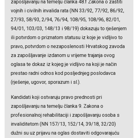
zapošljavanju na temelju članka 48.f Zakona o zaštiti
vojnih i civilnih invalida rata (NN 33/92, 77/92, 86/92,
27/93, 58/93, 2/94, 76/94, 108/95, 108/96, 82/01,
94/01, 103/03, 148/13 i 98/19) dokazuju to rješenjem
ili potvrdom o priznatom statusu iz koje je vidljivo to
pravo, potvrdom o nezaposlenosti Hrvatskog zavoda
za zapošljavanje izdanom u vrijeme trajanja ovog
oglasa te dokaz iz kojeg je vidljivo na koji je način
prestao radni odnos kod posljednjeg poslodavca
(rješenje, ugovor, sporazum i sl.).
Kandidati koji ostvaruju pravo prednosti pri
zapošljavanju na temelju članka 9. Zakona o
profesionalnoj rehabilitaciji i zapošljavanju osoba s
invaliditetom (NN 157/13, 152/14, 39/18, 32/20)
dužni su uz prijavu na oglas dostaviti odgovarajuću