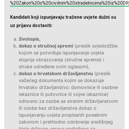
%20Zakon%20o%20civilnim%20stradalnicima%20iz%20DR
Kandidati koji ispunjavaju tražene uvjete dužni su
uz prijavu dostaviti:
životopis,
dokaz o stručnoj spremi
(preslik svjedodžbe
kojom se potvrđuje ispunjavanje uvjeta
stupnja obrazovanja (stručne spreme) i
struke određene ovim oglasom),
dokaz o hrvatskom državljanstvu
(preslik
važećeg dokumenta kojim se dokazuje
hrvatsko državljanstvo: domovnice ili osobne
iskaznice ili putovnice ili vojne iskaznice)
odnosno za osobe sa stranim državljanstvom
ili osobe bez državljanstva dokaz o
ispunjavanju uvjeta propisanih posebnim
zakonom i prethodno odobrenje središnjeg
tijela državne uprave nadležnog za