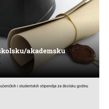
a školsku/akademsku
h učeničkih i studentskih stipendija za školsku godinu