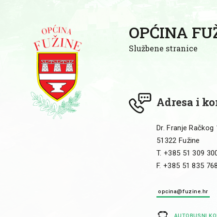
OPĆINA FU
Službene stranice
Adresa i ko
Dr. Franje Račkog
51322 Fužine
T. +385 51 309 30
F. +385 51 835 76
opcina@fuzine.hr
AUTOBUSNI K