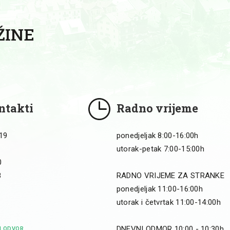
ŽINE
ntakti
Radno vrijeme
 19
ponedjeljak 8:00-16:00h
utorak-petak 7:00-15:00h
0
8
RADNO VRIJEME ZA STRANKE
ponedjeljak 11:00-16:00h
utorak i četvrtak 11:00-14:00h
DNEVNI ODMOR 10:00 - 10:30h
OLODVOR