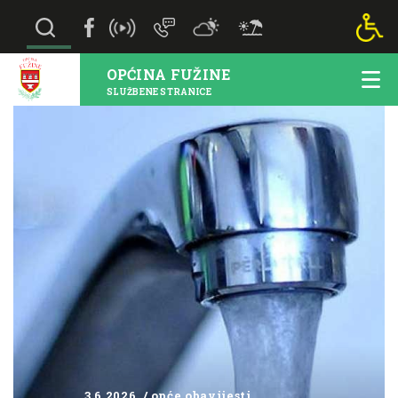
OPĆINA FUŽINE
SLUŽBENE STRANICE
3.6.2026. / opće obavijesti