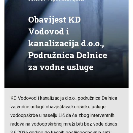
Obavijest KD
Vodovod i
kanalizacija d.o.o.,
Podružnica Delnice
za vodne usluge
KD Vodovod i kanalizacija d.o.o., podružnica Delnice
za vodne usluge obavještava korisnike usluge
vodoopskrbe u naselju Lič da će zbog interventnih
radova na vodoopskrbnoj mreži biti bez vode danas
3.6.2026.godine do kasnih poslijepodnevnih sati.