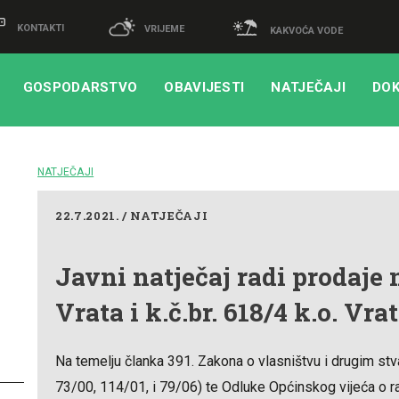
KONTAKTI
VRIJEME
KAKVOĆA VODE
GOSPODARSTVO
OBAVIJESTI
NATJEČAJI
DOK
NATJEČAJI
22.7.2021. / NATJEČAJI
Javni natječaj radi prodaje n
Vrata i k.č.br. 618/4 k.o. Vra
Na temelju članka 391. Zakona o vlasništvu i drugim st
73/00, 114/01, i 79/06) te Odluke Općinskog vijeća o ra