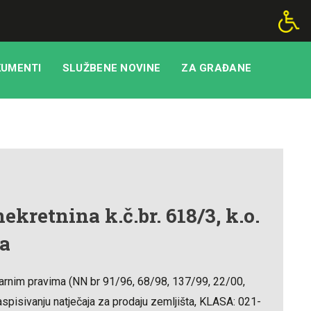
UMENTI
SLUŽBENE NOVINE
ZA GRAĐANE
ekretnina k.č.br. 618/3, k.o.
ta
varnim pravima (NN br 91/96, 68/98, 137/99, 22/00,
spisivanju natječaja za prodaju zemljišta, KLASA: 021-