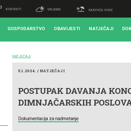
KONTAKTI
VRIJEME
KAKVOĆA VODE
GOSPODARSTVO
OBAVIJESTI
NATJEČAJI
DOK
NATJEČAJI
5.1.2024. / NATJEČAJI
POSTUPAK DAVANJA KONC
DIMNJAČARSKIH POSLOV
Dokumentacija za nadmetanje